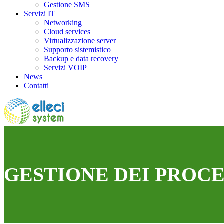
Gestione SMS
Servizi IT
Networking
Cloud services
Virtualizzazione server
Supporto sistemistico
Backup e data recovery
Servizi VOIP
News
Contatti
GESTIONE DEI PROCE