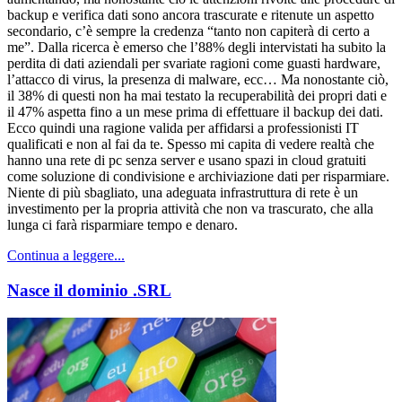
backup e verifica dati sono ancora trascurate e ritenute un aspetto
secondario, c’è sempre la credenza “tanto non capiterà di certo a
me”. Dalla ricerca è emerso che l’88% degli intervistati ha subito la
perdita di dati aziendali per svariate ragioni come guasti hardware,
l’attacco di virus, la presenza di malware, ecc… Ma nonostante ciò,
il 38% di questi non ha mai testato la recuperabilità dei propri dati e
il 47% aspetta fino a un mese prima di effettuare il backup dei dati.
Ecco quindi una ragione valida per affidarsi a professionisti IT
qualificati e non al fai da te. Spesso mi capita di vedere realtà che
hanno una rete di pc senza server e usano spazi in cloud gratuiti
come soluzione di condivisione e archiviazione dati per risparmiare.
Niente di più sbagliato, una adeguata infrastruttura di rete è un
investimento per la propria attività che non va trascurato, che alla
lunga ci farà risparmiare tempo e denaro.
Continua a leggere...
Nasce il dominio .SRL