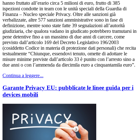
hanno fruttato all’erario circa 5 milioni di euro, frutto di 385
ispezioni condotte in team con le unità speciali della Guardia di
Finanza – Nucleo speciale Privacy. Oltre alle sanzioni già
verbalizzate, altre 577 sanzioni amministrative sono in fase di
definizione, mentre sono state fatte 39 segnalazioni all’autorità
giudiziaria, che qualora vadano in giudicato potrebbero tramutarsi in
pene detentive fino a un massimo di due anni di carcere, come
previsto dall’articolo 169 del Decreto Legislativo 196/2003
(cosiddetto Codice in materia di protezione dati personali) che recita
testualmente “Chiunque, essendovi tenuto, omette di adottare le
misure minime previste dall’articolo 33 è punito con l’arresto sino a
due anni o con l’ammenda da diecimila euro a cinquantamila euro”.
Continua a leggere...
Garante Privacy EU: pubblicate le linee guida per i
devices mobili