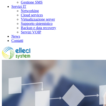
Gestione SMS
Servizi IT
Networking
Cloud services
Virtualizzazione server
Supporto sistemistico
Backup e data recovery
Servizi VOIP
News
Contatti