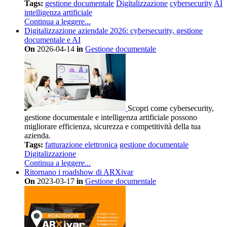
Tags:
gestione documentale
Digitalizzazione
cybersecurity
AI
intelligenza artificiale
Continua a leggere...
Digitalizzazione aziendale 2026: cybersecurity, gestione
documentale e AI
On
2026-04-14
in
Gestione documentale
Scopri come cybersecurity,
gestione documentale e intelligenza artificiale possono
migliorare efficienza, sicurezza e competitività della tua
azienda.
Tags:
fatturazione elettronica
gestione documentale
Digitalizzazione
Continua a leggere...
Ritornano i roadshow di ARXivar
On
2023-03-17
in
Gestione documentale