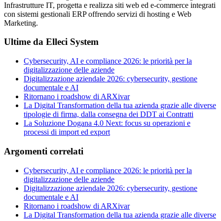
Infrastrutture IT, progetta e realizza siti web ed e-commerce integrati
con sistemi gestionali ERP offrendo servizi di hosting e Web
Marketing.
Ultime da Elleci System
Cybersecurity, AI e compliance 2026: le priorità per la
digitalizzazione delle aziende
Digitalizzazione aziendale 2026: cybersecurity, gestione
documentale e AI
Ritornano i roadshow di ARXivar
La Digital Transformation della tua azienda grazie alle diverse
tipologie di firma, dalla consegna dei DDT ai Contratti
La Soluzione Dogana 4.0 Next: focus su operazioni e
processi di import ed export
Argomenti correlati
Cybersecurity, AI e compliance 2026: le priorità per la
digitalizzazione delle aziende
Digitalizzazione aziendale 2026: cybersecurity, gestione
documentale e AI
Ritornano i roadshow di ARXivar
La Digital Transformation della tua azienda grazie alle diverse