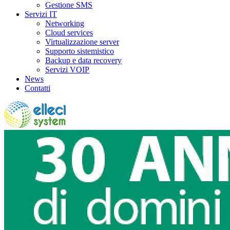
Gestione SMS
Servizi IT
Networking
Cloud services
Virtualizzazione server
Supporto sistemistico
Backup e data recovery
Servizi VOIP
News
Contatti