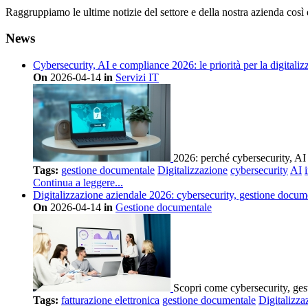
Raggruppiamo le ultime notizie del settore e della nostra azienda così
News
Cybersecurity, AI e compliance 2026: le priorità per la digitaliz
On
2026-04-14
in
Servizi IT
2026: perché cybersecurity, AI
Tags:
gestione documentale
Digitalizzazione
cybersecurity
AI
Continua a leggere...
Digitalizzazione aziendale 2026: cybersecurity, gestione docum
On
2026-04-14
in
Gestione documentale
Scopri come cybersecurity, gest
Tags:
fatturazione elettronica
gestione documentale
Digitalizza