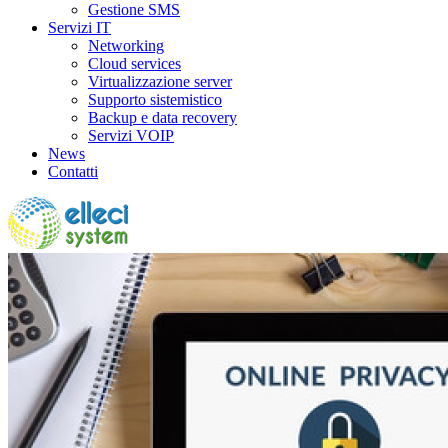
Gestione SMS
Servizi IT
Networking
Cloud services
Virtualizzazione server
Supporto sistemistico
Backup e data recovery
Servizi VOIP
News
Contatti