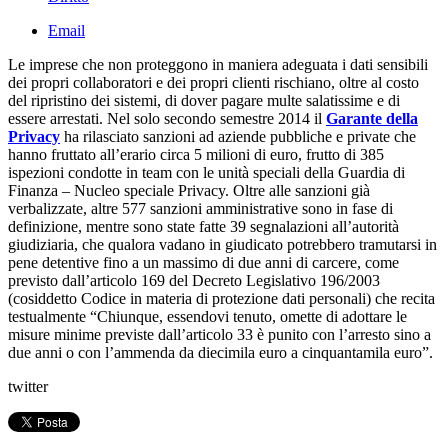
Email
Le imprese che non proteggono in maniera adeguata i dati sensibili
dei propri collaboratori e dei propri clienti rischiano, oltre al costo
del ripristino dei sistemi, di dover pagare multe salatissime e di
essere arrestati. Nel solo secondo semestre 2014 il
Garante della
Privacy
ha rilasciato sanzioni ad aziende pubbliche e private che
hanno fruttato all’erario circa 5 milioni di euro, frutto di 385
ispezioni condotte in team con le unità speciali della Guardia di
Finanza – Nucleo speciale Privacy. Oltre alle sanzioni già
verbalizzate, altre 577 sanzioni amministrative sono in fase di
definizione, mentre sono state fatte 39 segnalazioni all’autorità
giudiziaria, che qualora vadano in giudicato potrebbero tramutarsi in
pene detentive fino a un massimo di due anni di carcere, come
previsto dall’articolo 169 del Decreto Legislativo 196/2003
(cosiddetto Codice in materia di protezione dati personali) che recita
testualmente “Chiunque, essendovi tenuto, omette di adottare le
misure minime previste dall’articolo 33 è punito con l’arresto sino a
due anni o con l’ammenda da diecimila euro a cinquantamila euro”.
twitter