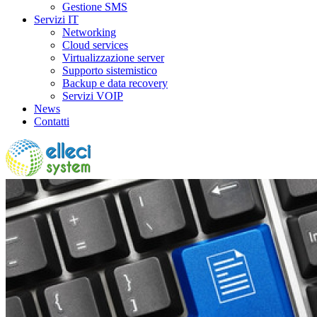
Gestione SMS
Servizi IT
Networking
Cloud services
Virtualizzazione server
Supporto sistemistico
Backup e data recovery
Servizi VOIP
News
Contatti