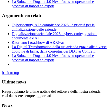
La Soluzione Dogana 4.0 Next: focus su operazioni e
processi di import ed export
Argomenti correlati
Cybersecurity, AI e compliance 2026: le priorità per la
digitalizzazione delle aziende
Digitalizzazione aziendale 2026: cybersecurity, gestione
documentale e AI
Ritornano i roadshow di ARXivar
La Digital Transformation della tua azienda grazie alle diverse
tipologie di firma, dalla consegna dei DDT ai Contratti
La Soluzione Dogana 4.0 Next: focus su operazioni e
processi di import ed export
back to top
Ultime news
Raggruppiamo le ultime notizie del settore e della nostra azienda
così da essere sempre aggiornati
News