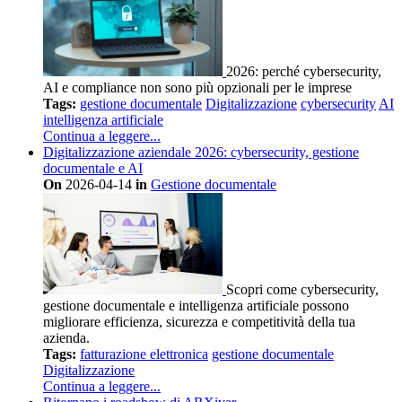
2026: perché cybersecurity,
AI e compliance non sono più opzionali per le imprese
Tags:
gestione documentale
Digitalizzazione
cybersecurity
AI
intelligenza artificiale
Continua a leggere...
Digitalizzazione aziendale 2026: cybersecurity, gestione
documentale e AI
On
2026-04-14
in
Gestione documentale
Scopri come cybersecurity,
gestione documentale e intelligenza artificiale possono
migliorare efficienza, sicurezza e competitività della tua
azienda.
Tags:
fatturazione elettronica
gestione documentale
Digitalizzazione
Continua a leggere...