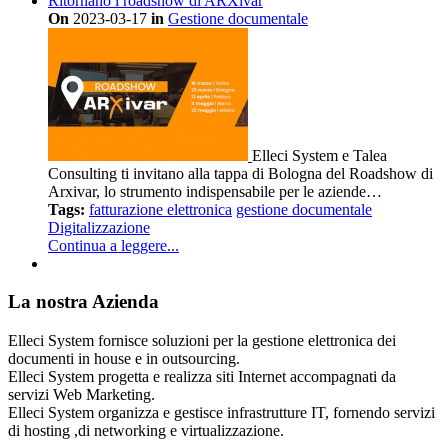
Ritornano i roadshow di ARXivar
On
2023-03-17
in
Gestione documentale
Elleci System e Talea
Consulting ti invitano alla tappa di Bologna del Roadshow di
Arxivar, lo strumento indispensabile per le aziende…
Tags:
fatturazione elettronica
gestione documentale
Digitalizzazione
Continua a leggere...
La nostra Azienda
Elleci System fornisce soluzioni per la gestione elettronica dei
documenti in house e in outsourcing.
Elleci System progetta e realizza siti Internet accompagnati da
servizi Web Marketing.
Elleci System organizza e gestisce infrastrutture IT, fornendo servizi
di hosting ,di networking e virtualizzazione.