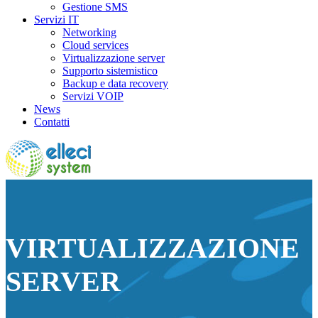
Gestione SMS
Servizi IT
Networking
Cloud services
Virtualizzazione server
Supporto sistemistico
Backup e data recovery
Servizi VOIP
News
Contatti
VIRTUALIZZAZIONE
SERVER